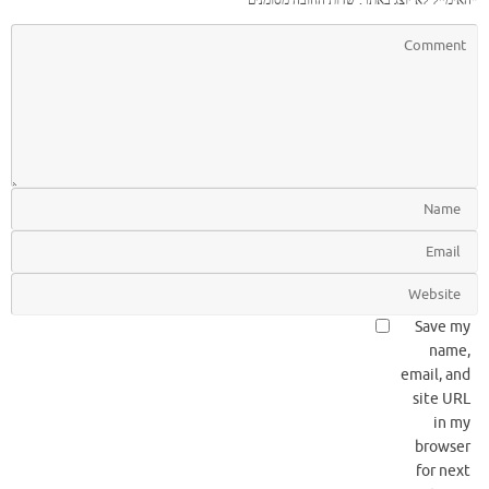
Save my
name,
email, and
site URL
in my
browser
for next