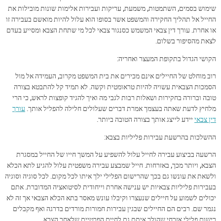
שימוש בסמים, השתמטות, משמעת, עריקות ועבירות אלימות שונות מובילות את
החייל אל תהליך החקירה והמשפט אשר בסופו הוא עלול להיות מואשם בעבירה זו
או אחרת. עורך דין צבאי המשמש כסנגור צבאי לכל מי שתחת הצבא ומסייע בעדם
לצאת מהסיפור בשלום.
הקושי הגדול בתקופת המעצר ואחריה:
רוב מוחלט של החיילים אינם מכירים את בית המשפט מקרוב, העמידה אל מול
הסמכות הצבאית עשויה להיות טראומטית וקשה. לא תמיד קל להתבטא בצורה
טובה וברורה בחקירות ושאלות רבות לגבי מה ואיך להגיד קופצות לראש, כי הרי
מלחיץ לדעת שאתה בעצמך אמרת דברים שעלולים חלילה להפליל אותך.
עורך
דין צבאי
יידע לייצג אותך בצורה הטובה ביותר.
ההשלכות בהרשעת עבירות פליליות בצבא:
הרשעה בביצוע עבירה לחייל עלול להשפיע על המשך חייו של החייל במסגרת
הצבא, ויותר מכך, באזרחות. חייל שמבצע עבירה משפטית עלול להגיע לתא הכלא
ולשאת את עונשו גם בכך שהרישום הפלילי ילך איתו לכל מקום. לכל סוגיה וסוגיה
בעבירות פליליות צבאיות יש ענישה אחרת וייחודית לסיטואציה המדוברת. אתם
יכולים לשמוע על חיילים שנעצרו וקיבלו עונש מאסר בתא הכלא הצבאי אך זה לא
נגמר שם. רבים הם החיילים שבגין עבירות חמורות מורדים בדרגה ואף מקבלים
רישום פלילי אזרחי שהולך איתם גם לחיים הפרטיים שלאחר הצבא.