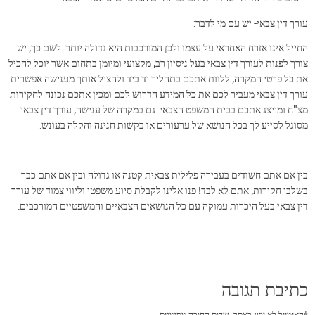
עורך דין צבאי- יש עם מי לדבר:
החייל אינו אזרח האחראי על עצמו ולכן המורכבות היא גדולה יותר. לשם כך, יש
צורך לפנות לעורך דין צבאי בעל ניסיון רב, מקצועי ומיומן בתחום אשר יוכל להכיל
את כל פרטי המקרה, ללוות אתכם בתהליך יד ביד ולהציל אותך מענישה אפשרית.
עורך דין צבאי מעביר לכם את כל המידע הדרוש לכם ומכין אתכם נכונה לחקירות
מצ"ח ומייצג אתכם בבית המשפט הצבאי. גם במקרה של ענישה, עורך דין צבאי
מסוגל לסייע לך בכל הנושא של ערעורים או בקשות חנינה והקלה בעונש.
בין אם אתם חשודים בעבירה פלילית צבאית קטנה או גדולה ובין אם אתם כבר
בשלבי חקירות, אתם לא לבד! פנו אלינו לקבלת סיוע משפטי וליווי צמוד של עורך
דין צבאי בעל היכרות עמוקה עם כל הנושאים הצבאיים והמשפטיים המורכבים.
כתיבת תגובה
*
האימייל לא יוצג באתר.
שדות החובה מסומנים