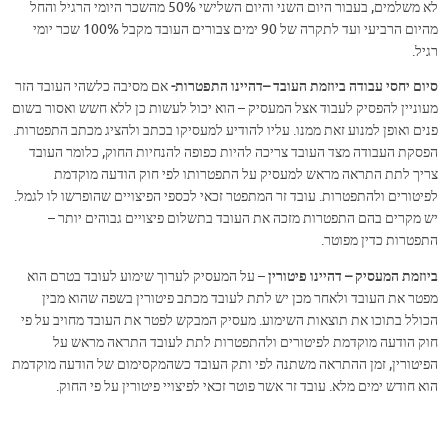
לא משלמים, בעבור היום השני והיום השלישי 50% מהשכר היומי הרגיל והחל
מהיום הרביעי ועד לתקרה של 90 ימים צבורים העובד מקבל 100% שכר יומי
רגיל.
סיום יחסי עבודה ביוזמת העובד –דהיינו התפטרות-
אם מסיבה כלשהי העובד הזר
מעוניין להפסיק לעבוד אצל המעסיק – הוא יכול לעשות כן ללא חשש ואסור בשום
פנים ואופן למנוע זאת ממנו. עליו להודיע למעסיקו בכתב ולהציג מכתב התפטרות.
הפסקת העבודה מצד העובד צריכה להיות כפופה להנחיות החוק, כלומר העובד
צריך לתת התראה מראש למעסיק על התפטרותו לפי חוק הודעה מוקדמת
לפיטורים ולהתפטרות. עובד זר המתפטר זכאי לכספי הפיצויים שהופרשו לו לגמל.
יש מקרים בהם התפטרות מזכה את העובד בתשלום פיצויים גבוהים יותר –
התפטרות כדין מפוטר.
ביוזמת המעסיק – דהיינו פיטורין
– על המעסיק לערוך שימוע לעובד בטרם הוא
מפטר את העובד ולאחר מכן יש לתת לעובד מכתב פיטורין בשפה שהוא מבין
הכולל בתוכו את תוצאות השימוע. מעסיק המבקש לפטר את העובד מחויב על פי
חוק הודעה מוקדמת לפיטורים ולהתפטרות לתת לעובד התראה מראש על
הפיטורין, זמן ההתראה משתנה לפי ותק העובד כשהמקסימום של הודעה מוקדמת
הוא חודש ימים מלא. עובד זר אשר פוטר זכאי לפיצויי פיטורין על פי החוק.