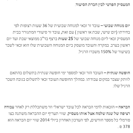
המעסיק הפרטי לבין חברת הסיעוד
.
יום מנוחה שבועי –
עובד זר זכאי למנוחה שבועית של 36 שעות רצופות לפי
בחירתו (יום שישי, שבת או ראשון ) עם זאת, עובד זר סיעודי המתגורר בבית
המעסיק זכאי ליום מנוחה שבועי של
25 שעות
ברצף בד"כ ממוצאי שבת ועד יום
ראשון בערב. במקרה והעובד מועסק ביום המנוחה השבועית שלו הוא זכאי לשכר
בשיעור של 150% משכרו הרגיל.
חופשה שנתית –
העובד הזר זכאי למספר ימי חופשה שנתית בתשלום בהתאם
לוותק שצבר במקום עבודתו. במהלך החופשה העובד זכאי לתשלום בגובה השכר
הרגיל שלו.
הבראה –
הזכאות לדמי הבראה לכל עובד ישראלי וזר משתכללת רק לאחר
עבודה
רציפה של שנה שלמה אצל אותו מעסיק.
שווי תעריף יום ההבראה משתנה בצו
פורמלי כל מספר חודשים, לפי העדכון האחרון ביולי 2014 שווי יום הבראה הוא
378 ₪ .