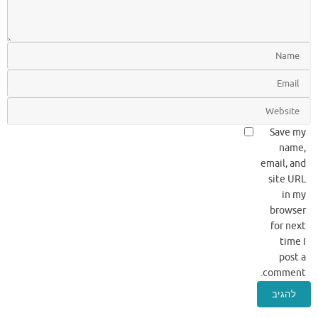
Save my
name,
email, and
site URL
in my
browser
for next
time I
post a
comment.