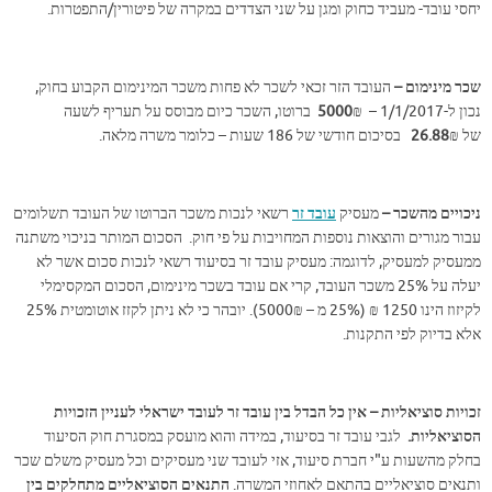
יחסי עובד- מעביד כחוק ומגן על שני הצדדים במקרה של פיטורין/התפטרות.
שכר מינימום –
העובד הזר זכאי לשכר לא פחות משכר המינימום הקבוע בחוק,
נכון ל-1/1/2017 –
5000
₪ ברוטו, השכר כיום מבוסס על תעריף לשעה
של
₪ בסיכום חודשי של 186 שעות – כלומר משרה מלאה.
26.88
ניכויים מהשכר –
מעסיק
עובד זר
רשאי לנכות משכר הברוטו של העובד תשלומים
עבור מגורים והוצאות נוספות המחויבות על פי חוק. הסכום המותר בניכוי משתנה
ממעסיק למעסיק, לדוגמה: מעסיק עובד זר בסיעוד רשאי לנכות סכום אשר לא
יעלה על 25% משכר העובד, קרי אם עובד בשכר מינימום, הסכום המקסימלי
לקיזוז הינו 1250 ₪ (25% מ – 5000₪). יובהר כי לא ניתן לקזז אוטומטית 25%
אלא בדיוק לפי התקנות.
זכויות סוציאליות
– אין כל הבדל בין עובד זר לעובד ישראלי לעניין הזכויות
הסוציאליות.
לגבי עובד זר בסיעוד, במידה והוא מועסק במסגרת חוק הסיעוד
בחלק מהשעות ע"י חברת סיעוד, אזי לעובד שני מעסיקים וכל מעסיק משלם שכר
ותנאים סוציאליים בהתאם לאחוזי המשרה.
התנאים הסוציאליים מתחלקים בין