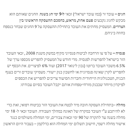
חגים –
עובד זר (כמו עובד ישראלי) זכאי
ל-9 ימי חג בשנה
. החגים שאותם הוא
מבקש לחגוג נקבעים
פעם אחת, מראש, בהסכם ההעסקה הראשוני בין
הצדדים.
המעסיק מחתים את העובד בתחילת ההעסקה על 9 החגים שבחר כנספח
בחוזה ביניהם.
פנסיה –
על פי צו הרחבה לביטוח פנסיוני מקיף במשק משנת 2008 , זכאי העובד
הזר בישראל להפרשות לפנסיה. מדי חודש על המעסיק להפריש מכספו ערך של
6.5% משכר העובד ברוטו (נכון לינואר 2017) ועוד 6% לפיצויים. את הכסף יש
להפריש לקרן שאינה פנסיונית או לחשבון בנק ייעודי. מעסיקי עובדים זרים בענף
הבניה, הטכנולוגיה הייחודית וחברות הסיעוד צריכים להפריש את הכספים
לפיקדון מיוחד שבבנק מזרחי-טפחות אותם יקבל העובד בסיום עבודתו.
מחלה
–בתחילת העסקה חובה מיד לבטח את העובד הזר בביטוח רפואי, זאת כדי
לא להיתבע ע"י העובד במקרה של תאונה במהלך העבודה. העובד זכאי ל- 18 ימי
מחלה בשנה עד לתקרה של 90 ימי זכאות צבורים, ימי המחלה משולמים כנגד
אישור מחלה רשמי, חישוב תשלום ימי המחלה הוא כדלקמן – בעבור היום הראשון