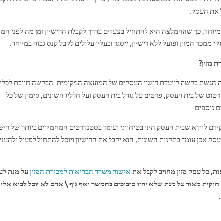
 את העסק.
במיוחד, כך שההמלצה היא להתחיל בצעדים בדרך לקבלת הרישיון זמן מה לפני המו
ממכר המזון ופועל ללא רישיון, ייסגר ובעליו עלולים לקבל קנס גבוה במיוחד.
ת מזון?
יה הגשת בקשה לוועדת רישוי העסקים של המועצה המקומית. הבקשה חייבת לכלו
רטוט של בית העסק, פרטים על גודל בית העסק ועל חלליו השונים, סימון של כל
 נוספים.
דם לוודא שבית העסק הינו בטיחותי ועומד בסטנדרטים המחמירים ביותר של רישו
ק אכן עומד בתקנות השונות, הוא יקבל את הרישיון ויוכל להתחיל לפעול ולהעני
, כל עסק מזון מחויב לקבל את
אישור משרד הבריאות למכירת המזון
על מנת לע
חוקית מאוד על מנת שלא יהיו סיבוכים בהמשך ואף גוף \ אדם לא יוכל לבוא אלינ