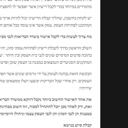
מחמירים במיוחד בכדי לקבל רישיון אשר יאפשר לו להפעיל
יש לקחת בחשבון, שהליך קבלת הרישיון יכול להיות ארוך 
המתוכנן לפתיחת העסק. עסק אשר אינו עומד בכל אותם חוקי 
מה צריך לעשות כדי לקבל אישור משרד הבריאות לגבי מכיר
השלב הראשון בדרך לקבלת רישיון לפתיחת עסקי מזון, יה
בתוכה פרטים הנדסיים שונים לגבי בית העסק ובין היתר : ש
המתקנים הסניטרים הנמצאים במבנה בו העסק שוכן ופרטים
הבקשה הזאת נבחנת לעומק על ידי גורמים שונים אשר תפקי
העסקים. רק אחרי שכל הבדיקות יבוצעו ויעלו ממצאים שהעס
שירותיו.
את אחד האישור החשוב ביותר נקבל דווקא ממשרד הבריאות
זאת, ורק לאחר מכן יוכל להתחיל למכור, וזה חשוב מבחינה 
בטענות הן לגבי המזון והן לגבי העסק עצמו וניהולו היומיומי.
קבלת סיוע בנושא