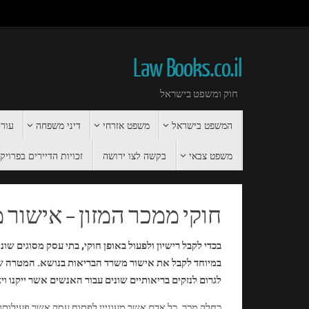
Law Books.co.il
חוק ומשפט בישראל
המשפט בישראל
משפט אזרחי
דיני משפחה
עורך
משפט צבאי
בקשה לצו ירושה
זכויות הדיירים בפרויקט 
חוקי ממכר המזון – אישור 
בכדי לקבל רישיון ולפעול באופן חוקי, בתי עסק מסוגים שו
במיוחד לקבל את אישור משרד הבריאות בנושא. המטרה של
לגרום לנזקים בריאותיים שונים עבור האנשים אשר ייקנו ויצ
כחלק מכך, כל אדם אשר מעוניין לפתוח עסק אשר פעילותו 