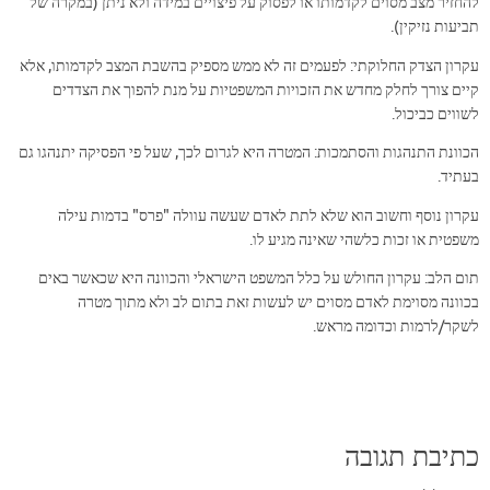
להחזיר מצב מסוים לקדמותו או לפסוק על פיצויים במידה ולא ניתן (במקרה של
תביעות נזיקין).
עקרון הצדק החלוקתי: לפעמים זה לא ממש מספיק בהשבת המצב לקדמותו, אלא
קיים צורך לחלק מחדש את הזכויות המשפטיות על מנת להפוך את הצדדים
לשווים כביכול.
הכוונת התנהגות והסתמכות: המטרה היא לגרום לכך, שעל פי הפסיקה יתנהגו גם
בעתיד.
עקרון נוסף וחשוב הוא שלא לתת לאדם שעשה עוולה "פרס" בדמות עילה
משפטית או זכות כלשהי שאינה מגיע לו.
תום הלב: עקרון החולש על כלל המשפט הישראלי והכוונה היא שכאשר באים
בכוונה מסוימת לאדם מסוים יש לעשות זאת בתום לב ולא מתוך מטרה
לשקר/לרמות וכדומה מראש.
כתיבת תגובה