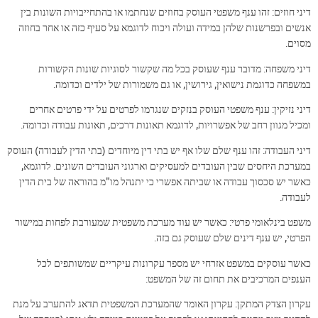
דיני חוזים: זהו ענף משפטי העוסק בחוזים שנחתמו או בהתחייבויות השונות בין
אנשים ובפרשנות שלהן במידה ועולה ויכוח לדוגמא על סעיף כזה או אחר בחוזה
מסוים.
דיני משפחה: מדובר ענף שעוסק בכל מה שקשור לסוגיות שונות הקשורות
במשפחה כדוגמת נישואין, גירושין, או גם משמורות של ילדים וכדומה.
דיני נזיקין: ענף משפטי העוסק בנזקים שנגרמו לפרטים על ידי פרטים אחרים
ומכיל מגוון רחב של אפשרויות, לדוגמא תאונות דרכים, תאונות עבודה וכדומה.
דיני העבודה: זהו ענף שלם שלו אף יש בתי דין מיוחדים (בתי הדין לעבודה) העוסק
במערכת היחסים שבין העובדים למעסיקים וארגוני העובדים השונים. לדוגמא,
כאשר יש סכסוך עבודה או שביתה אפשרי כי יתנהל מו"מ בהוראה של בית הדין
לעבודה.
משפט בינלאומי פרטי: כאשר יש עוד מערכת משפטית שמעורבת לפחות במישור
הפרטי, יש ענף דינים שלם שעוסק גם בזה.
כאשר עוסקים במשפט אזרחי יש מספר עקרונות עיקריים שמשותפים לכל
הענפים המרכיבים את תחום זה של המשפט:
עקרון הצדק המתקן: עקרון האומר שהמערכת המשפטית תדאג להתערב על מנת