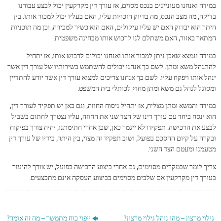
במידה ואנחנו מעוניינים בנכס מסוים, אז עורך דין מקרקעין יכול לבצע עבורנו
בדיקה, מה מצב הנכס, מה בדיוק הזכויות עליו, האם בעליו יכול למכור אותו. בין
היתר הוא יבדוק האם יש עליו עיקולים, האם הוא כשיר למכירה, וכן מה תוכניות
המתאר באזור, האם משתלם לנו לרכוש אותו מבחינה משפטית.
במידה ונמצא שאכן ניתן למכור אותו ואנחנו יכולים לרכוש אותו, אז יתחיל
להתנהל משא ומתן. לשם כך אנחנו יכולים להשתמש בשירותיו של עורך דין אשר
ינהל אותו ויפקח עליו. לשם כך אנחנו צריכים למצוא עורך דין אשר יודע להתדיין
ומסוגל לנהל גם משא ומתן מחוץ לכותלי בית המשפט.
במידה והמשא ומתן מצליח, אז יתחיל ניסוח החוזה, וגם כאן יש תפקיד לעורך דין,
הוא ינסח ביחד עם עורך דינו של הצד שני את החוזה, עליו נצטרך לחתום בשביל
לבצע את הרכישה. תפקידו לא ייגמר כאן, שכן אחרי חתימתנו, יהיה צורך בפיקוח
ובקרה על קיום ההסכם בפועל, ושוב תפקיד זה מצוי, בין היתר, בידיו של עורך דין
מטעמנו ומעטם הצד השני.
צריך לומר שבמקרים מסוימים, גם אחרי ביצוע הרכישה בפועל, יש צורך להיעזר
בעורך דין מקרקעין אם שלבים מסוימים בביצוע העסקה אינם מתבצעים.
גילוי מרצון – מהו נוהל גילוי מרצון?
ייפוי כוח מתמשך – מה זה אומר?