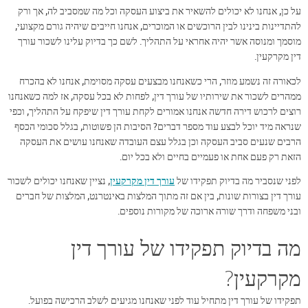
על כן, אנחנו לא יכולים להשאיר את ביצוע העסקה וכל מה שמסביב לה, אך ורק
להתדיינות בינינו לבין הרוכשים או המוכרים, אנחנו חייבים שיהיה גורם מקצועי,
מוסמך ומנוסה אשר יהיה אחראי על התהליך. לשם כך בדיוק עלינו לשכור עורך
דין מקרקעין.
לכאורה זה נשמע מוזר, הרי כשאנחנו מבצעים עסקה מסוימת, אנחנו לא בהכרח
ממהרים לשכור את שירותיו של עורך דין, לפחות לא בכל עסקה, אז למה כשאנחנו
רוצים לרכוש דירה חדשה אנחנו אמורים לקחת עורך דין שיפקח על התהליך, וכפי
שנראה מיד יוכל לבצע עוד מספר דברים? הסיבות הן פשוטות, בגלל סכומי הכסף
הרבים שנעים סביב העסקה וכן בגלל עצם העובדה שאנחנו עושים את העסקה
הזאת רק פעם אחת או פעמיים בחיים ולא בכל יום.
לפני שנסביר מה בדיוק תפקידו של
עורך דין מקרקעין
, נציין שאנחנו יכולים לשכור
עורך דין בצורות שונות, בין אם זה מתוך המלצות באינטרנט, המלצות של חברים
ובני משפחה ודרך שורה ארוכה של מקורות נוספים.
מה בדיוק תפקידו של עורך דין
מקרקעין?
תפקידו של עורך דין מתחיל עוד לפני שאנחנו מגיעים לשלב הרכישה בפועל.