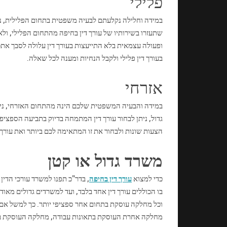
פלילי
במידה וחלילה נקלעתם לבעיה משפטית בתחום הפלילית, נח
שתעזרו בשירותיו של עורך דין בחיפה מהתחום הפלילי, ו
ופעולה עצמאית בלא התייעצות בעורך דין עלולה לסבך אתכם 
בעורך דין פלילי ולקבל הנחיות ומענה לכל שאלה.
אזרחי
במידה והבעיה המשפטית שלכם הינה מהתחום האזרחי, נית
גדול, ניתן לבחור עורך דין המתמחה בדיוק בתביעה הספציפ
הצעות שונות ולבחור את זו המתאימה לכם ביותר ואת עורך
משרד גדול או קטן
כדי למצוא
עורך דין בחיפה
, בדר"כ תפנו למשרד עורכי הדין 
בו הכוללים עורך דין אחד בלבד, ועד למשרדים גדולים מא
וכל מחלקה עוסקת בתחום אחר ספציפי יותר. כך למשל אם תפ
מחלקה אחרת העוסקת בתאונות עבודה, מחלקה העוסקת ברש