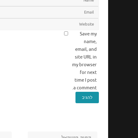
Save my
name,
email, and
site URL in
my browser
for next
time I post
a comment.
החוק בישראל
…