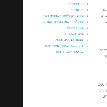
דיני תעבורה
 עדיף
דיני עבודה
ות,
איפה ניתן ללמוד משפטים בארץ
עץ
הוצל"פ – רשות הגבייה והאכיפה
משפט אזרחי
נהיגה בשכרות
תאונות הדרכים והחוק
חוקי ממכר המזון – אישור משרד
ע כה
הבריאות למכירת מזון
ל
הקטנים
ונות
ם,