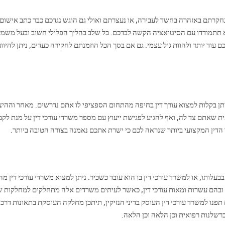
קרתם באזהרה בחשד לעבירה, או נעצרתם ואולי גם הוגש נגדכם כבר כתב אישום,
לא תתמודדו עם הסיטואציה הקשה לבדכם. כל שלב בהליך הפלילי חשוב ובעל משמע
עוד יותר ולהוות גול עצמי. גם אם בסך הכל הוזמנתם לחקירה כעדים, ניתן להיוו
ן בקלות למצוא עורך דין בחיפה מהתחום הספציפי לו אתם נדרשים. מאחר וההיצ
ית שאתם צד לה, ואף להגיע לפגישת ייעוץ עם מספר משרדי עורכי דין על מנת לקב
 הדין המקצועי ביותר שנראה לכם כי ישרת אתכם נאמנה בצורה הטובה ביותר.
בבעלותו, או למשרד עורכי דין בו הוא עובד כשכיר. ניתן למצוא משרדי עורכי דין מ
וד ובהם עשרות ומאות עורכי דין, כאשר לעיתים משרדים אלה מתחלקים למחלקות ש
נו למשרד עורכי דין העוסק בדיני הנזיקין, תיתכן מחלקה העוסקת בתאונות דרכי
לנות רפואית וכן הלאה וכן הלאה.