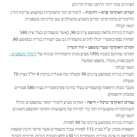
הציונים נמוך יותר תיתכן ועדת חריגים.
המרכז האקדמי פרס – רחובות
– לימודים תוך התמקדות במקצוע עריכת הדין.
הלימודים מתקיימים יומיים בשבוע ומשולבים עם קליניקה משפטית.
תנאי קבלה:
תעודת בגרות מלאה בממוצע ציונים 90, כאשר מועמדים בעלי ציון 580
לפחות בפסיכומטרי יוכלו להגיש מועמדות גם עם תעודת בגרות בממוצע 80.
המרכז האקדמי שערי משפט – הוד השרון
המרכז שהוקם בשנת 1995 מציע מגוון התמחויות שונות של
לימודי משפטים
,
חשבונאות, מנהל , משפט וממשל.
תנאי קבלה:
תעודת בגרות בממוצע ציונים 90 ומעלה ובה אנגלית ברמת 4 יח"ל בציון 70
ומעלה.
מעבר מבחן התאמה (מועמדים בעלי בחינה פסיכומטרית בציון 580 פטורים
ממבחן התאמה).
במרכז האקדמי כרמל – חיפה
– המרכז מציע לימודי תואר במשפטים וכולל
השתלמויות מקצועיות תוך כדי למידה של מקצועות ותחומי המשפט השונים.
תנאי קבלה:
תעודת בגרות בממוצע ציונים של 90 לפחות.
תוצאות מבחן יע"ל בציון 115 לפחות עבור מועמדים אשר סיימו תיכון ששפת
ההוראה בו אינה עברית. מועמדים בני 30+ ללא תעודת בגרות, חייבים לעבור