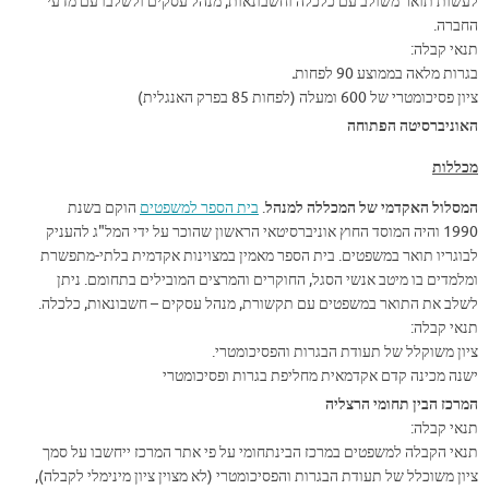
לעשות תואר משולב עם כלכלה וחשבונאות, מנהל עסקים ולשלבו עם מדעי
החברה.
תנאי קבלה:
בגרות מלאה בממוצע 90 לפחות
.
ציון פסיכומטרי של 600 ומעלה (לפחות 85 בפרק האנגלית)
האוניברסיטה הפתוחה
מכללות
המסלול האקדמי של המכללה למנהל
.
בית הספר למשפטים
הוקם בשנת
1990 והיה המוסד החוץ אוניברסיטאי הראשון שהוכר על ידי המל"ג להעניק
לבוגריו תואר במשפטים. בית הספר מאמין במצוינות אקדמית בלתי-מתפשרת
ומלמדים בו מיטב אנשי הסגל, החוקרים והמרצים המובילים בתחומם. ניתן
לשלב את התואר במשפטים עם תקשורת, מנהל עסקים – חשבונאות, כלכלה.
תנאי קבלה:
ציון משוקלל של תעודת הבגרות והפסיכומטרי.
ישנה מכינה קדם אקדמאית מחליפת בגרות ופסיכומטרי
המרכז הבין תחומי הרצליה
תנאי קבלה:
תנאי הקבלה למשפטים במרכז הבינתחומי על פי אתר המרכז ייחשבו על סמך
ציון משוכלל של תעודת הבגרות והפסיכומטרי (לא מצוין ציון מינימלי לקבלה),