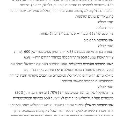
ו-12 אפשריות לתארים דו חוגיים כגון סיעוד, כלכלה, רפואה). תכניות
הלימודים נחלקות למקצועות חובה ובחירה והן כוללות סמינרים, שעורי חובה
פרונטאליים שונים וסדנאות.
תנאי קבלה:
בגרות מלאה
ציון סכם של 665 ומעלה – שבה אנגלית רמה 6 לפחות
אוניברסיטת תל אביב
תנאי קבלה:
תעודת בגרות מלאה בממוצע 85 או יותר וציון פסיכומטרי של 600 לפחות
ציון התאמה שמעל 650 (חתך הקבלה במחזור הקודם היה – 658
האוניברסיטה העברית בירושלים.
האוניברסיטה הוותיקה בישראל נמנית עם
מאה האוניברסיטאות הטובות בעולם והיא ראשונה בארץ בדירוגים
בין-לאומיים
.
הלימודים לתואר כ-7 סמסטרים ומורכבים מקורסי חובה ובחירה
ומסמינריונים בתחומי המשפט השונים.
תנאי קבלה:
ציון משוקלל של הבחינה הפסיכומטרית ( 70% ) ובחינת הבגרות ( 30%)
מועמדים מעל לגיל שלושים זקוקים לציון מעל 650 בבחינה הפסיכומטרית
אוניברסיטת בר אילן.
לימודי התואר במשפטים נמשכים שלוש שנים וסמסטר
אחד. מטרת הלימודים להקנות לסטודנט השכלה אקדמית במשפטים. ניתן