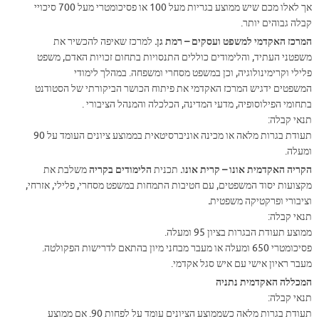
אך לאלו מכם שיש ממוצע בגריות מעל 100 או פסיכומטרי מעל 700 סיכויי
קבלה גבוהים יותר.
המרכז האקדמי למשפט ועסקים – רמת גן.
למרכז שאיפה להכשיר את
משפטני העתיד, והלימודים כוללים התנסויות בתחום זכויות האדם, משפט
פלילי וקרימינולוגיה, וכן במשפט מסחרי ומשפחה. במהלך לימודי
המשפטים ידגיש המרכז האקדמי את פיתוח הכושר הביקורתי של הסטודנט
בתחומי הפילוסופיה, מדעי המדינה, הכלכלה והמנהל הציבורי .
תנאי קבלה:
תעודת בגרות מלאה או מכינה אוניברסיטאית בממוצע ציונים העומד על 90
ומעלה.
הקריה האקדמית אונו – קרית אונו.
תכנית
הלימודים בקריה
משלבת את
מקצועות יסוד המשפטים, עם חטיבות התמחות במשפט מסחרי, פלילי, אזרחי,
וציבורי ופרקטיקה משפטית
.
תנאי קבלה:
ממוצע תעודת הבגרות בציון 95 ומעלה.
פסיכומטרי 650 ומעלה או מעבר מבחני מיון בהתאם לדרישות הפקולטה.
מעבר ראיון אישי עם איש סגל אקדמי.
המכללה האקדמית נתניה
תנאי קבלה:
תעודת בגרות מלאה כשממוצע הציונים עומד על לפחות 90. אם ממוצע