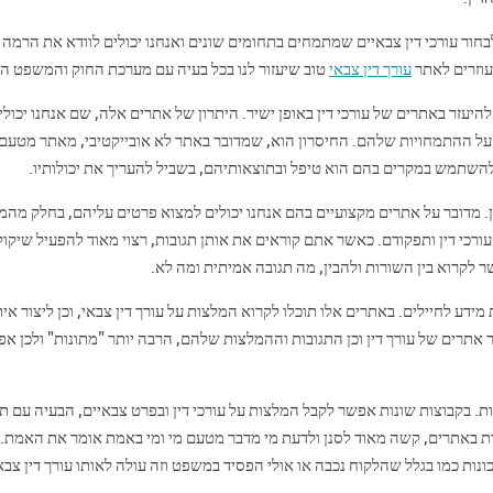
לבחור עורכי דין צבאיים שמתמחים בתחומים שונים ואנחנו יכולים לוודא את הרמה
עוזרים לאתר
עורך דין צבאי
טוב שיעזור לנו בכל בעיה עם מערכת החוק והמשפט ה
להיעזר באתרים של עורכי דין באופן ישיר. היתרון של אתרים אלה, שם אנחנו יכולי
כן על ההתמחויות שלהם. החיסרון הוא, שמדובר באתר לא אובייקטיבי, מאתר מטעם 
ים להשתמש במקרים בהם הוא טיפל ובתוצאותיהם, בשביל להעריך את יכולותיו.
. מדובר על אתרים מקצועיים בהם אנחנו יכולים למצוא פרטים עליהם, בחלק מהמ
ורכי דין ותפקודם. כאשר אתם קוראים את אותן תגובות, רצוי מאוד להפעיל שיקול
ר לקרוא בין השורות ולהבין, מה תגובה אמיתית ומה לא.
ע לחיילים. באתרים אלו תוכלו לקרוא המלצות על עורך דין צבאי, וכן ליצור אי
 אתרים של עורך דין וכן התגובות וההמלצות שלהם, הרבה יותר "מתונות" ולכן א
בקבוצות שונות אפשר לקבל המלצות על עורכי דין ובפרט צבאיים, הבעיה עם תג
ת באתרים, קשה מאוד לסנן ולדעת מי מדבר מטעם מי ומי באמת אומר את האמת.
ונות כמו בגלל שהלקוח נכבה או אולי הפסיד במשפט וזה עולה לאותו עורך דין צבא