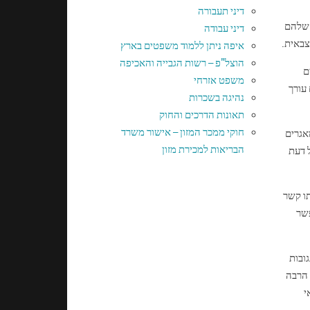
דיני תעבורה
 שלהם
דיני עבודה
צבאית.
איפה ניתן ללמוד משפטים בארץ
הוצל"פ – רשות הגבייה והאכיפה
ם
משפט אזרחי
עורך
נהיגה בשכרות
תאונות הדרכים והחוק
חוקי ממכר המזון – אישור משרד
אגרים
הבריאות למכירת מזון
 דעת
תו קשר
פשר
ובות
 הרבה
י