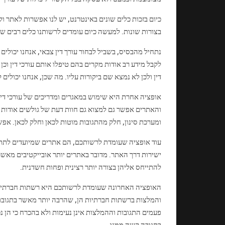
כיום בזכות כלים שונים באינטרנט, יש לנו אפשרות לאתר ו
בצורות שונות. למעשה כיום עומדים לרשותנו כלים רבים ש
נתחיל מהבסיס, בשביל לבחור עורך דין צבאי, אנחנו יכולים 
לקבל מידע רב אודות מקרים בהם טיפלו אותם עורכי דין ו
דין ולכן לא נמצא שם ביקורות עליו. מה שכן, אנחנו יכול
אופציה אחרת היא שימוש במאגרים ומדריכים של עורכי דין
והאתרים אפשר גם למצוא גם חוות דעת של גולשים אודות ע
ומערכת סינון, חלק מהתגובות מוטות לכאן וחלק לכאן. אפש
עוד אופציה שעומדת לרשותכם, הם אתרים שמיועדים לתת מיד
ישירות דרך האתר. מדובר באתרים יותר אובייקטיבים מאשר
להתייחס אליהן בצורה יותר רצינית ופחות חשדנית.
האופציה האחרונה שעומדת לרשותכם היא רשתות חברתיות. 
והמלצות ברשתות חברתיות הן, שהרבה יותר מאשר בתגובו
פעמים התגובות וההמלצות אינן נעימות ולא בהכרח כי הן נכ