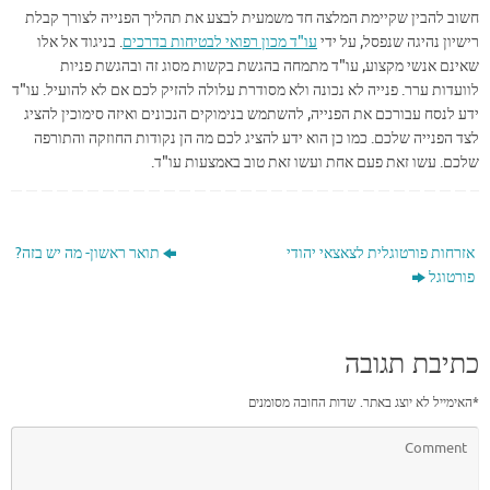
חשוב להבין שקיימת המלצה חד משמעית לבצע את תהליך הפנייה לצורך קבלת
רישיון נהיגה שנפסל, על ידי
עו"ד מכון רפואי לבטיחות בדרכים
. בניגוד אל אלו
שאינם אנשי מקצוע, עו"ד מתמחה בהגשת בקשות מסוג זה ובהגשת פניות
לוועדות ערר. פנייה לא נכונה ולא מסודרת עלולה להזיק לכם אם לא להועיל. עו"ד
ידע לנסח עבורכם את הפנייה, להשתמש בנימוקים הנכונים ואיזה סימוכין להציג
לצד הפנייה שלכם. כמו כן הוא ידע להציג לכם מה הן נקודות החוזקה והתורפה
שלכם. עשו זאת פעם אחת ועשו זאת טוב באמצעות עו"ד.
אזרחות פורטוגלית לצאצאי יהודי
תואר ראשון- מה יש בזה?
פורטוגל
כתיבת תגובה
*
האימייל לא יוצג באתר.
שדות החובה מסומנים