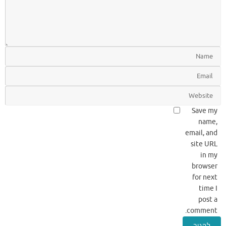
Save my
name,
email, and
site URL
in my
browser
for next
time I
post a
comment.