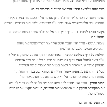
מומחיותו היא דיני תעבורה, ומכיר היטב את כל הנהלים ודרך לפנות למכון.
כיצד יפנה עו"ד אל המכון הרפואי לבטיחות בדרכים עבורנו
כאשר ניתנה החלטה על יד המרב"ד ניתן לערער עליה באמצעות הגשת בקשה
לוועדת ערר. אלו השלבים אשר יבצע עו"ד מכון רפואי לבטיחות בדרכים עבורכם:
בקשה בכתב לנימוקים
– עורך הדין יפנה אל המרב"ד לצורך בקשת הנימוקים
להחלטתם.
עיבוד נתונים
– עורך הדין יעבור היטב על חומר ויברר לעומק את מהות
הנימוקים והסיבות לפסילת הרישיון.
החלטה על דרך פעולה מתאימה
– לאחר שעבר וחקר את כל הנימוקים, יחליט
עו"ד כיצד לפעול. האם עדיף להגיש פנייה מיידית אל ועדת ערר או שמה
להמתין במשך שנה ולאחריה לגשת בשנית אל המבדקים של המרב"ד.
קבלת חוות דעת מקצועית
– עורך הדין ידע לכוון אתכם במקרה ותזדקקו
לחוות דעת נוספת או הערכה על ידי איש מקצוע כגון פסיכיאטר וכד'.
הכנת התיק
– עורך הדין יסביר לכם איזה מסמכים עליכם להציג בכדי להוכיח
את תפקודכם התקין כגון: אישור ממקום העבודה, תעודות מקצועיות או סיום
לימודים וכד'.
אל תעשו את זה לבד