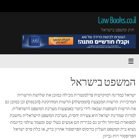
Law Books.co.il
חוק ומשפט בישראל
המשפט בישראל
ישראל כמדינה דמוקרטיה פרלמנטרית מכילה כמובן את שלושת הרשויות
המרכזיות: הרשות המבצעת (הממשלה) הרשות המחוקקת (הכנסת) וכן כמובן גם
את הרשות השופטת שבאה לידי ביטוי באמצעות מערכת המשפט הישראלית.
למרות שמדינת ישראל היא צעירה יחסית, מערכת המשפט הישראלית נחשבת
למפוארת במיוחד ולרוב גם בכיריה הם אנשים בעלי שם ומעמד עולמי כדוגמת
נשיא בית המשפט העליון בדימוס הפרופסור אהרון ברק, או כלת פרס ישראל
הפרופסור רות גביזון.