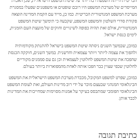
הבריטית הייתה השפעה רבה יותר על שיטת המשפט הישראלית, שכן האבות
המייסדים של מערכת המשפט היו רובם שופטים או משפטנים שפעלו במסגרת
מערכת המשפט המנדטורית הבריטית. כמו כן, מייד עם הקמת המדינה הוצאה
פקודת סדרי השלטון והמשפט המשפט, שקבעה כי תימשך שיטת המשפט
המנדטורית, אולם זאת תהיה כפופה לשינויים וחוקים של מועצת העם הזמנית,
לימים כנסת ישראל.
כמובן, שבמשך השנים ניסתה שיטת המשפט בישראל להתנתק מקודמותיה
ולהפוך את עצמה ליותר ויותר עצמאית וחדשנית. במשך השנים, חוקקה הכנסת
שהפכה את שיטת המשפט לחלוטין לעצמאית וכן גם עם סממנים מקוריים
לחלוטין שכפי שצוין כבר הפכו אותה לאחת מהמפוארות ביותר בעולם.
כמובן, שפרט למשפט המקובל, מכבדת מערכת המשפט הישראלית את המשפט
הבינלאומי המנהגי שבעצם מוכר על ידי רוב מדינות העולם, זאת לעומת המשפט
הבינלאומי הפומבי שמתבסס בעיקר על אמנות מסוימות שמחייבות את המדינות
לכבד אותן.
כתיבת תגובה