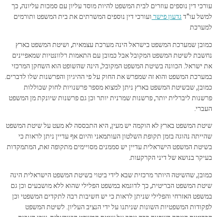
עורכי דין נוספים עוזרים לבית המשפט להיות מוסד עליון עם סמכות עליונה, כך
למשל עו"ד
גדעון פישר
ועורכי דין נוספים המשרתים את בית המשפט ותורמים
למערכת
כמובן שמערכת המשפט בישראל הינה מערכת עצמאית, ושיטת המשפט בארץ
נחשבת לשיטת המשפט המקובל אבל כמובן עם התאמות רלוונטיות שמאפיינים
את ישראל. הכוונה בשיטת המשפט המקובל, הינה שהשופט הוא השחקן המרכזי
במערכת המשפט והוא זה שמפרש את החוק על פי ההיגיון והפרשנות שלו לדברים.
כמובן, שבשיטת המשפט בארץ ניתן למצוא מספר פרשנויות לחוק שכוללות
פרשנות ליברלית יותר, פרשנות שמרנית יותר וכן גם פרשנות שיונקת מן המשפט
העברי.
שיטת המשפט בארץ לא הוקמה יש מעין, היא התבססה לא מעט על שיטת המשפט
שהייתה נהוגה בזמן תקופת השלטון העותמאני והיום אף עדיין ניתן לראות כי
בשיטת המשפט הישראלית עדיין יש סממנים מסויימים מתקופה זאת, המתמקדות
בעיקר בנושא של דיני הקרקעות.
כמובן, שהשיטה היותר מרכזית שבא לידי ביטוי בשיטת המשפט הישראלית הינה
שיטת המשפט הבריטית, כך לדוגמא במשפט הפלילי שהוא ללא מושבעים וכן גם
במשפט האזרחי והפלילי שניתן לראות כי יש חשיבות רבה לתקדים המשפטי וכן
לפקודות המשפטיות השונות שניתנו על ידי הנציב העליון. לשיטת המשפט