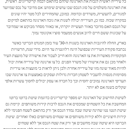
כל עירייה ראשית לגבות את הארנונה שלהם בהתאם לכמה קריטריונים. ראשית,
את הארנונה משלמים על סוג הנכס שבו עושים שימוש: אם מדובר על נכס שמיועד
למגורים, לתעשייה, משרדים וכדומה. כמובן, שהמחירים לכל מטר יהיו שונים
במקרה שכזה. כמו כן, העירייה יכולה לשנות את גובה הארנונה בהתאם למיקום
של הנכס האם מדובר באזור תעשייה יוקרתי, או באזור מסחר מבוקש או שמדובר
על שכונות ששם חיים לרוב אנשים ממעמד סוציו אקונומי נמוך.
בארץ, החלה להיגבות הארנונה בשנות ה-30' עוד בזמן המנדט הבריטי כאשר
נכתבה פקודת העיריות שבפועל הינה רלוונטית עד היום. מידי שנה, הרשויות
המקומיות מאשרות את צו הארנונה והוא חייב לעבור את אישורה של מועצת העיר
ולאחר מכן גם את אישורו של משרד הפנים. כל צו ארנונה של עירייה אחת יכול
להיות מאוד שונה מזו של עירייה אחרת ולכן ניתן לראות כי מועצות או עיריות
מסוימות מנסות להעביר לשטחן חברות גדולות ועסקים באמצעות צו ארנונה שבו
תעריפי הארנונה נמוכים יחסית וכך כל חברה או עסק יכולים לחסוך עשרות אלפי
שקלים בשנה אם לא יותר.
לשיטת החישוב של הארנונה יש מספר קריטריונים כדוגמת שיטת ברוטו ברוטו
המחשבת את כל השטחים שמכסים את הנכס לרבות קירות משותפים. קיימת גם
שיטת הנטו נטו שהינה שיטה שבה נמדד הנכס אך ורק בהתאם לשטח הפנימי ללא
קירות חיצוניים וללא קירות משותפים או שטחים משותפים כאלו ואחרים. שיטת
הברוטו היא שיטה שבה מחשבים אך ורק את שטח הנכס אך ללא שטחים