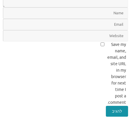
Save my
name,
email, and
site URL
in my
browser
for next
time I
post a
comment.