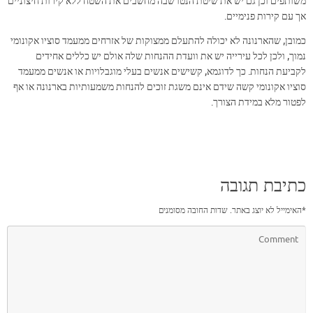
משותפים וכן גם יש את שיטת הנטו שבה מחשבים את השטח ללא קירות חיצוניים
אך עם קירות פנימיים.
כמובן, שהארנונה לא יכולה להתעלם ממצוקות של אזרחים ממעמד סוציו אקונומי
נמוך, ולכן לכל עירייה יש את וועדת ההנחות שלה אולם יש כללים אחידים
לקביעת הנחות. כך לדוגמא, קשישים אנשים בעלי מוגבלויות או אנשים ממעמד
סוציו אקונומי קשה שידם אינם משגת זוכים להנחות משמעותיות בארנונה או אף
לפטור מלא במידת הצורך.
כתיבת תגובה
*
האימייל לא יוצג באתר.
שדות החובה מסומנים