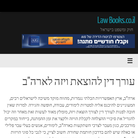
Law Books.co.il
חוק ומשפט בישראל
עורך דין להוצאת ויזה לארה"ב
ארה"ב, ארץ האפשרויות הבלתי נגמרות, מהווה מוקד משיכה לישראלים רבים,
המעוניינים להיכנס אליה למטרות לימודים, עבודה, חופשה והגירה. למרות שאין
חובה לפנות לעורך דין לצורך הוצאת ויזה, מומלץ מאוד לעשות זאת מאחר וזה יכול
להגדיל את סיכויי ההצלחה לקבלת הויזה ולקצר את זמן ההמתנה, בייחוד במקרים
מורכבים, כגון מעבר לצרכי השתקעות בארה"ב, לימודים, אנשים בעלי עבר פלילי
או כאלה שיש להם בדרכון חותמת שחורה. חשוב לציין, כי לגבי כל סוגי הויזות