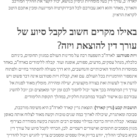
לארה"ב, עורך דין בעל מומחיות וניסיון בנושא, יכול לקצר את ההליך המורכב
והארוך, מאחר והוא דואג עבורכם לכל הבירוקרטיה המייגעת ומכין אתכם היטב
לקראת הראיון.
באילו מקרים חשוב לקבל סיוע של
עורך דין להוצאת ויזה?
ויזת סטודנט
: לארה"ב השפעה רבה על מדינות העולם במגוון תחומים, ביניהם
כלכלה, מנהל עסקים, מדעים, ספורט, אופנה ועוד. קבלה ללימודים בארה"ב, באחד
ממוסדות הלימוד האיכותיים והנחשבים, היא דרך מעולה להסתדר בחיים ולפתוח
אינספור הזדמנויות בכל העולם. עם זאת, קבלת ויזת סטודנט אינה דבר פשוט ויש
לדעת איך לעשות זאת בצורה מקצועית, יעילה ומהירה. מומלץ מאוד לפנות אל
עורך דין המתמחה בכך אשר יכול לחסוך לכם זמן יקר ומאמצים וכן יוכל להשיג
עבורכם גם אישור לעבוד במתכונת חלקית, במהלך תקופת הלימודים.
תושבות קבע (גרין קארד)
: הוצאת גרין קארד לארה"ב היא משימה מורכבת,
סבוכה ומאתגרת, שיכולה לארוך כמה שנים טובות וקשה מאוד לצלוח אותה באופן
עצמאי. קבלת הויזה כרוכה במילוי טפסים רבים והגשת בקשה מסודרת בצירוף
מגוון מסמכים חתומים ואישורים רשמיים. לכן, הכרחי לקבל סיוע של עורך דין
בקיא בשלבי ההליך, יודע בדיוק אילו טפסים ומסמכים צריך להגיש ויכול להדריך