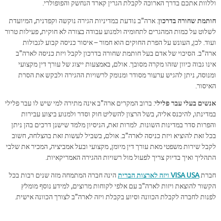
וללוות אתכם בדרך הארוכה לקבלת הגרין קארד הנחשק והפופולרי.
חותמת שחורה בדרכון
: ארה"ב נודעת במדיניות הגירה נוקשה וקפדנית, המיועדת
לשלוט על כמות המהגרים לתחומיה ולמנוע עבודה בצורה לא חוקית, פעילות טרור
ועוד. לכן, העונש על הפרת החוקים הוא חמור – איסור כניסה קבוע לגבולות
ארה"ב. הסיכוי של אדם בעל חותמת שחורה בדרכון לקבל ויזת כניסה לארה"ב
אינו גבוה כיוון שזהו מקרה מסובך. אולם, באמצעות ייצוג של עורך דין מקצועי
ומנוסה, ניתן להגיש ערעור מסודר ומנומק לרשויות ההגירה ולבקש את הסרת
האיסור.
אנשים בעלי עבר פלילי
: ברוב המקרים ארה"ב אינה מתירה למי שיש לו עבר פלילי
במדינתו, להיכנס אליה, בשל הרצון להשליט חוק וסדר ולמנוע ביצוע עבירות
והפרות סדר במדינות השונות. למרות זאת, הניסיון מלמד שישנן דרכים בהן ניתן
בכל זאת להוציא ויזת כניסה לארה"ב. אולם, בשביל לעשות זאת בהצלחה, חשוב
לקבל שירות משפטי מאת עורך דין מיומן, מקצועי ובעל אמביציה, המכיר את שלבי
התהליך ואיך בדיוק צריך לפעול מול רשויות ההגירה האמריקאיות.
חברת
VISA USA ויזה לארצות הברית
הינה חברה המתמחה מזה שנים רבות בכל
הקשור להוצאת ויזות לארה"ב עם אלפי לקוחות מרוצים, למידע נוסף מומלץ
לפנות לחברה לקבלת הכוונה וסיוע בקבלת ויזה לארה"ב לצורך הכוונה אישית.​