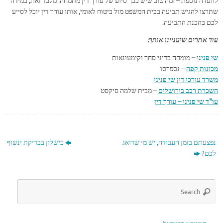
לוועדה נוספת – ומה טוב שיש בכך סיוע של עורך דין מתמחה. מלבד זאת, במידה
שתרצו להגיש תביעה בבית המשפט מול ביטוח לאומי, אותו עורך דין יוכל לסייע
לכם בהכנת התביעה.
עוד אתרים שיעניינו אותך:
שי פניני
–
מומחה בדיני סחר וקימעונאות
מכונות קפה
– נספרסו
משרד עורכי דין שי פניני
השכרת רכב בירושלים
– מבית שלמה סיקסט
עו"ד שי פניני – עורך דין
נפצעתם בזמן העבודה, יש מי שדואג
כישלון בבדיקת ינשוף
לכם?