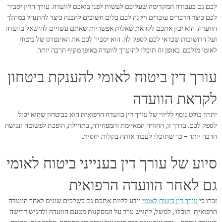
לכם גם בעבודה המקדימה שעליכם לעשות לפני בואכם לוועדה. עורך הדין יסביר
לכם כיצד הדברים עובדים ויקנה לכם כלים חשובים להבנה כיצד להתנהל במהלך
הוועדה. הוא יכין אתכם לקראת שאלות אפשריות שאתם עשויים להישאל בוועדה
ועל התשובות שכדאי לכם לספק לה. הוא יסביר לכם את האינטרס של ביטוח
לאומי מולכם. באופן זה תוכלו להיערך לוועדה באופן מקיף הרבה יותר.
עורך דין ביטוח לאומי להענקת ביטחון
לקראת הוועדה
יתרון בולט נוסף לליווי של עורך דין בוועדה הרפואית הוא בביטחון שהוא יכול
לספק לכם. בדרך זו, החוויה המאיימת והמפחידה, בתחילה, הופכת לפשוטה ונגישה
הרבה יותר – כך שתוכלו לעבור אותה בקלות יחסית.
סיוע של עורך דין בענייני ביטוח לאומי
גם לאחר הוועדה הרפואית
זכרו כי
עורך דין ביטוח לאומי
יידע ללוות אתכם גם בשלבים שונים לאחר הוועדה
הרפואית. תוכלו , למשל, להגיש ערר על המסקנות מטעם הוועדה ולהגיש דרישה