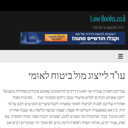
Law Books.co.il
חוק ומשפט בישראל
עו"ד לייצוג מול ביטוח לאומי
עברתם תאונת עבודה או תאונת דרכים ?חוששים שאתם סובלים ממחלת מקצוע?
ייתכן שאתם זקוקים לסיוע סיעודי עקב גילכם המבוגר ועוד… מסיבות כאלו
ואחרות עליכם לפנות לביטוח לאומי במטרה לקבל פיצויים המגיעים לכם על פי
חוק: בין אם באמצעות תשלום חד פעמי, קצבה קבועה כלשהי, או קצבה אחרת
לזמן מוגבל. בכדי שתקבלו מה שמגיע לכם, תצטרכו לנכוח בפני ועדה רפואית. עם
זאת, עבור רבים, אותה וועדה רפואית הינה גורם לא מוכר וזר ובמקרים רבים אם