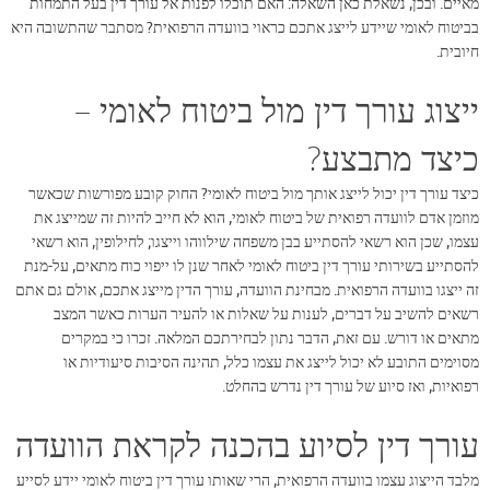
מאיים. ובכן, נשאלת כאן השאלה: האם תוכלו לפנות אל עורך דין בעל התמחות
בביטוח לאומי שיידע לייצג אתכם כראוי בוועדה הרפואית? מסתבר שהתשובה היא
חיובית.
ייצוג עורך דין מול ביטוח לאומי –
כיצד מתבצע?
כיצד עורך דין יכול לייצג אותך מול ביטוח לאומי? החוק קובע מפורשות שכאשר
מוזמן אדם לוועדה רפואית של ביטוח לאומי, הוא לא חייב להיות זה שמייצג את
עצמו, שכן הוא רשאי להסתייע בבן משפחה שילווהו וייצגו; לחילופין, הוא רשאי
להסתייע בשירותי עורך דין ביטוח לאומי לאחר שנן לו ייפוי כוח מתאים, על-מנת
זה ייצגו בוועדה הרפואית. מבחינת הוועדה, עורך הדין מייצג אתכם, אולם גם אתם
רשאים להשיב על דברים, לענות על שאלות או להעיר הערות כאשר המצב
מתאים או דורש. עם זאת, הדבר נתון לבחירתכם המלאה. זכרו כי במקרים
מסוימים התובע לא יכול לייצג את עצמו כלל, תהינה הסיבות סיעודיות או
רפואיות, ואז סיוע של עורך דין נדרש בהחלט.
עורך דין לסיוע בהכנה לקראת הוועדה
מלבד הייצוג עצמו בוועדה הרפואית, הרי שאותו עורך דין ביטוח לאומי יידע לסייע