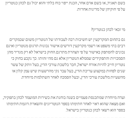
בשם תאגיד, או בשם אדם אחר, הכנת ייפוי כוח בלתי והוא יכול גם לכהן כנוטריון
על פי חוקיהן של מדינות אחרות.
מי זכאי לכהן כנוטריון?
גם בתחום המקרקעין יש חשיבות רבה לעבודתו של הנוטריון משום שבמקרים
רבים בתי משפט או רשמי מקרקעין דורשים אישור נכונות תרגום מנוטריון ואינם
נכונים להסתפק באישור על פי הצהרת מתרגם.החוק בישראל לא רק מגדיר מהן
הסמכויות והתפקידים שממלא הנוטריון אלא גם מהי זהותו. כך נקבע בחוק כי
נוטריון חייב להיות אזרח ישראל, חבר בלשכת עורכי הדין, בעל וותק של עשר
שנים לפחות במקצוע עריכת הדין, בעל עבר נקי מהרשעות שיש עמן קלון או
מהשעיות מלשכת עורכי הדין, ובעל הסמכה לאחר השתלמות מיוחדת.
ועדה מיוחדת שמתכנסת פעמיים בשנה בוחנת את כשירות המועמד לכהן בתפקיד,
ואם מצאה שהוא ראוי לאחר חתימתו בספר הנוטריונים והשארת דוגמת חתימתו
בספר הוא רשאי לכהן כנוטריון בישראל.