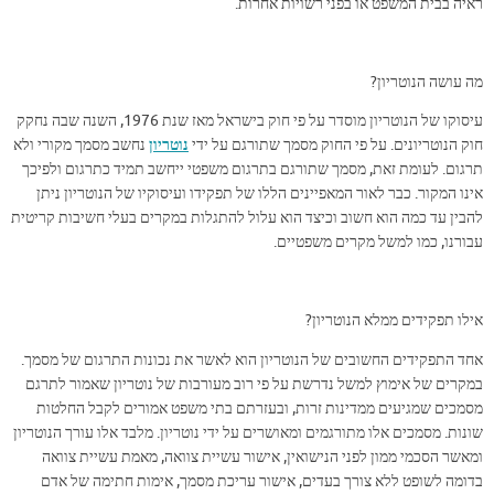
ראיה בבית המשפט או בפני רשויות אחרות.
מה עושה הנוטריון?
עיסוקו של הנוטריון מוסדר על פי חוק בישראל מאז שנת 1976, השנה שבה נחקק
חוק הנוטריונים. על פי החוק מסמך שתורגם על ידי
נוטריון
נחשב מסמך מקורי ולא
תרגום. לעומת זאת, מסמך שתורגם בתרגום משפטי ייחשב תמיד כתרגום ולפיכך
אינו המקור. כבר לאור המאפיינים הללו של תפקידו ועיסוקיו של הנוטריון ניתן
להבין עד כמה הוא חשוב וכיצד הוא עלול להתגלות במקרים בעלי חשיבות קריטית
עבורנו, כמו למשל מקרים משפטיים.
אילו תפקידים ממלא הנוטריון?
אחד התפקידים החשובים של הנוטריון הוא לאשר את נכונות התרגום של מסמך.
במקרים של אימוץ למשל נדרשת על פי רוב מעורבות של נוטריון שאמור לתרגם
מסמכים שמגיעים ממדינות זרות, ובעזרתם בתי משפט אמורים לקבל החלטות
שונות. מסמכים אלו מתורגמים ומאושרים על ידי נוטריון. מלבד אלו עורך הנוטריון
ומאשר הסכמי ממון לפני הנישואין, אישור עשיית צוואה, מאמת עשיית צוואה
בדומה לשופט ללא צורך בעדים, אישור עריכת מסמך, אימות חתימה של אדם