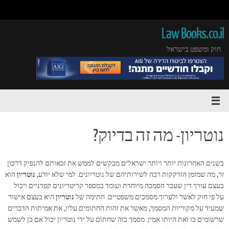
Law Books.co.il
חוק ומשפט בישראל
נוטריון- מה זה בדיוק?
בשנים האחרונות יותר ויותר ישראלים מבקשים לממש את זכאותם להנפיק דרכון
זר, מה שמזמן הזדקקות רבה לשירותיהם של נוטריונים. למי שלא יודע,
נוטריון
הוא
בעצם עורך דין שעבר הסמכה מיוחדת ועומד במספר קריטריונים קפדניים ויכול
על פי חוק לאשר ולערוך מסמכים משפטיים. חתימה של
נוטריון
היא בעצם אישור
שמעיד על מקוריות המסמך, מאשר את זהות החתומים עליו, את אמיתות הדברים
שרשומים בו ואת היותו אמין. מסמך כזה שחתום על ידי נוטריון יכול אם כן לשמש