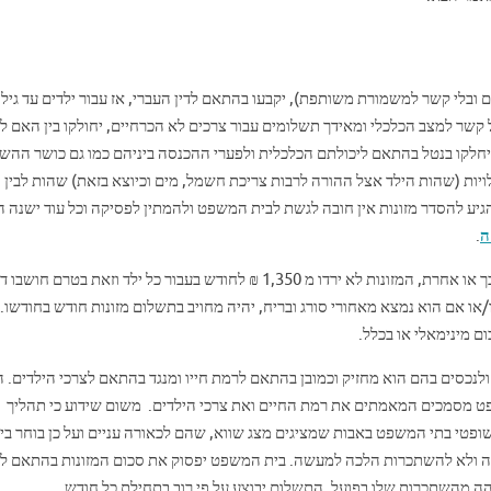
שר למצב הכלכלי ומאידך תשלומים עבור צרכים לא הכרחיים, יחולקו בין האם ל
ילאים שבין 6-15 , אזי שני ההורים יחלקו בנטל בהתאם ליכולתם הכלכלית ולפערי ההכנסה ביניהם כמו גם כושר 
יות (שהות הילד אצל ההורה לרבות צריכת חשמל, מים וכיוצא בזאת) שהות לבין
להגיע להסדר מזונות אין חובה לגשת לבית המשפט ולהמתין לפסיקה וכל עוד ישנה
ה
.
גובה המזונות נקבע בהתאם לפרמטרים שונים ומגוונים אך כך או אחרת, המזונות לא ירדו מ 1,350 ₪ לחודש בעבור כל ילד וזאת בטרם חוש
/או אם הוא נמצא מאחורי סורג ובריח, יהיה מחויב בתשלום מזונות חודש בחודשו. 
ם מינימאלי או בכלל.
נכסים בהם הוא מחזיק וכמובן בהתאם לרמת חייו ומנגד בהתאם לצרכי הילדים. ה
ט מסמכים המאמתים את רמת החיים ואת צרכי הילדים. משום שידוע כי תהליך
שופטי בתי המשפט באבות שמציגים מצג שווא, שהם לכאורה עניים ועל כן בוחר בי
ולא להשתכרות הלכה למעשה. בית המשפט יפסוק את סכום המזונות בהתאם ל
הה מהשתכרות שלו בפועל. התשלום יבוצע על פי רוב בתחילת כל חודש.