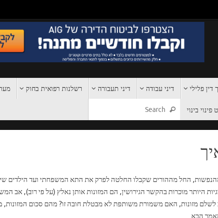
 דין פלילי
דיני עבודה
דיני תעבורה
רשלנות רפואית בחוק
מערכ
פינוי בינוי
יך
 מהנפשות, החל מההורים שקבלו החלטה לפרק את התא המשפחתי ועד הילדים שי
 היותר מוכרות בהקשר הגירושין, הם המזונות אותן נאלץ (על פי רוב), אב המ
לם מזונות, האם משמורת משותפת לא מבטלת חובה זו? מהם סכום המזונות, מת
מאמר הבא.