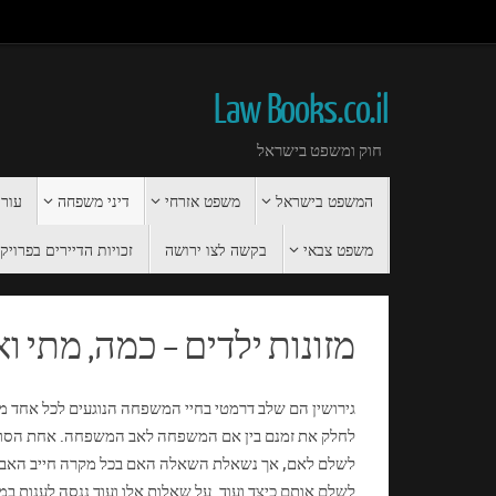
Law Books.co.il
חוק ומשפט בישראל
המשפט בישראל
משפט אזרחי
דיני משפחה
עורך
משפט צבאי
בקשה לצו ירושה
זכויות הדיירים בפרויקט 
מזונות ילדים – כמה, מתי וא
גירושין הם שלב דרמטי בחיי המשפחה הנוגעים לכל אחד
לחלק את זמנם בין אם המשפחה לאב המשפחה. אחת הסוגיות
לשלם לאם, אך נשאלת השאלה האם בכל מקרה חייב האב לש
לשלם אותם כיצד ועוד. על שאלות אלו ועוד ננסה לענות ב