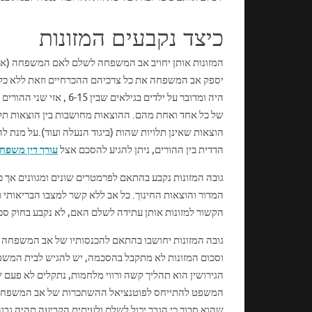
כיצד נקבעים המזונות
יספק אב המשפחה את כל צרכיהם ההכרחיים וזאת ללא כל ק
היה ומדובר על ילדים בג
של כל אחד ואחת מהם. ההוצאות מחושבות בין הוצאות תלו
הוצאות שאינן תלויות שהות (ביגוד הנעלה ועוד).על מנת 
הדדית בין ההורים, ניתן להגיע להסכם אצל
עורך דין משפח
המדור והוצאות החינוך. כל אב ללא קשר למצבו הבריאותי ו
הקשור למזונות אותן עתידה לשלם האם, לא נקבע בחוק סכו
גובה המזונות יחושבו בהתאם להכנסותיו של אב המשפחה ול
וסכום המזונות לא מתקבל בהסכמה, יש להגיש לבית המשפ
הגירושין הוא תהליך קשה ורווי מלחמות, נתקלים לא פעם 
המשפט להתייחס לפוטנציאל ההשתכרות של אב המשפחה 
שהוא סבור כי הגבר יכול לשלם ולעיתים הקביעה תהיה גבו