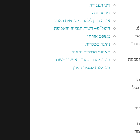
דיני תעבורה
דיני עבודה
איפה ניתן ללמוד משפטים בארץ
המזונות אותן יחויב אב המשפחה לשלם לאם המשפחה (אם ובלי קשר למשמורת משותפת), יקבעו בהתאם לדין העברי, אז עבור ילדים עד גיל 6,
הוצל"פ – רשות הגבייה והאכיפה
אב.
משפט אזרחי
ההשתכרות
נהיגה בשכרות
תאונות הדרכים והחוק
 הסכמה
חוקי ממכר המזון – אישור משרד
הבריאות למכירת מזון
בו דמי
בכל
יה
ת
מה