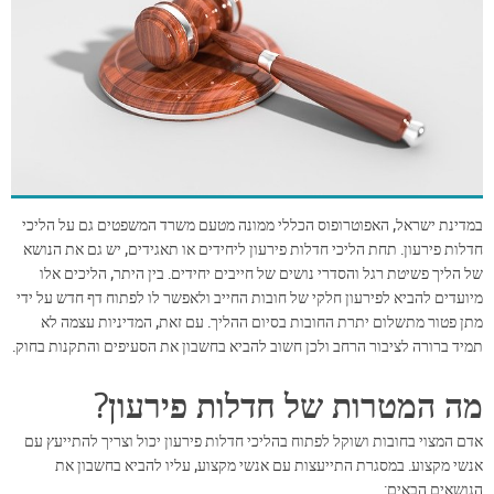
במדינת ישראל, האפוטרופוס הכללי ממונה מטעם משרד המשפטים גם על הליכי
חדלות פירעון. תחת הליכי חדלות פירעון ליחידים או תאגידים, יש גם את הנושא
של הליך פשיטת רגל והסדרי נושים של חייבים יחידים. בין היתר, הליכים אלו
מיועדים להביא לפירעון חלקי של חובות החייב ולאפשר לו לפתוח דף חדש על ידי
מתן פטור מתשלום יתרת החובות בסיום ההליך. עם זאת, המדיניות עצמה לא
תמיד ברורה לציבור הרחב ולכן חשוב להביא בחשבון את הסעיפים והתקנות בחוק.
מה המטרות של חדלות פירעון?
אדם המצוי בחובות ושוקל לפתוח בהליכי חדלות פירעון יכול וצריך להתייעץ עם
אנשי מקצוע. במסגרת התייעצות עם אנשי מקצוע, עליו להביא בחשבון את
הנושאים הבאים: