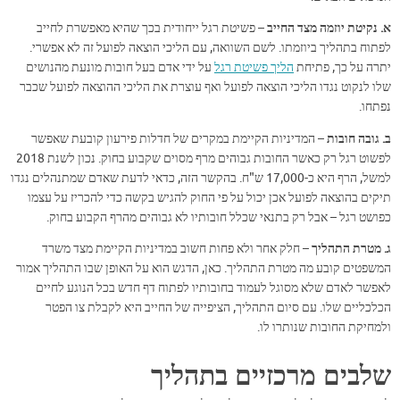
א. נקיטת יוזמה מצד החייב
– פשיטת רגל ייחודית בכך שהיא מאפשרת לחייב
לפתוח בתהליך ביוזמתו. לשם השוואה, עם הליכי הוצאה לפועל זה לא אפשרי.
יתרה על כך, פתיחת
הליך פשיטת רגל
על ידי אדם בעל חובות מונעת מהנושים
שלו לנקוט נגדו הליכי הוצאה לפועל ואף עוצרת את הליכי ההוצאה לפועל שכבר
נפתחו.
ב. גובה חובות
– המדיניות הקיימת במקרים של חדלות פירעון קובעת שאפשר
לפשוט רגל רק כאשר החובות גבוהים מרף מסוים שקבוע בחוק. נכון לשנת 2018
למשל, הרף היא כ-17,000 ש"ח. בהקשר הזה, כדאי לדעת שאדם שמתנהלים נגדו
תיקים בהוצאה לפועל אכן יכול על פי החוק להגיש בקשה כדי להכריז על עצמו
כפושט רגל – אבל רק בתנאי שכלל חובותיו לא גבוהים מהרף הקבוע בחוק.
ג. מטרת התהליך
– חלק אחר ולא פחות חשוב במדיניות הקיימת מצד משרד
המשפטים קובע מה מטרת התהליך. כאן, הדגש הוא על האופן שבו התהליך אמור
לאפשר לאדם שלא מסוגל לעמוד בחובותיו לפתוח דף חדש בכל הנוגע לחיים
הכלכליים שלו. עם סיום התהליך, הציפייה של החייב היא לקבלת צו הפטר
ולמחיקת החובות שנותרו לו.
שלבים מרכזיים בתהליך