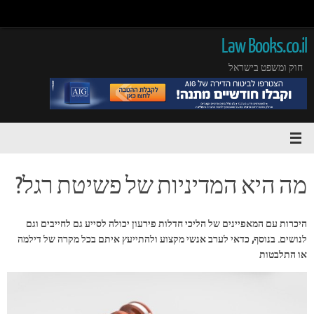
Law Books.co.il
חוק ומשפט בישראל
מה היא המדיניות של פשיטת רגל?
היכרות עם המאפיינים של הליכי חדלות פירעון יכולה לסייע גם לחייבים וגם
לנושים. בנוסף, כדאי לערב אנשי מקצוע ולהתייעץ איתם בכל מקרה של דילמה
או התלבטות