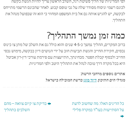
לפי המדיניות של הליך פשיטת רגל, השלב הראשון צריך להיות הגשת בקשה
לכונס רשמי וניסוח מסודר שלה על גבי טופס קבוע. לאחר שהכונס הרשמי מתייחס
לבקשה, יש להגיש אותה גם אל בית המשפט המחוזי כי הוא זה שבפועל מנהל את
התהליך.
כמה זמן נמשך התהליך?
ברוב המקרים, ההליך נמשך כ-4-5 שנים והוא כולל גם את השלב של מתן צו כינוס
נכסים, חקירת החייב והגשת תביעות חוב על ידי הנושים דיון בבקשה, מימוש נכסי
החייב ולבסוף קבלת הפטר. מבחינתך, התייעצות עם פירמת עורכי דין-רון אביטל
היא בכל מקרה דרך טובה לנהל את התהליך היטב ולפי המדיניות.
אתרים נוספים מרחבי הרשת:
מגדלי הים התיכון:
דיור מוגן
ברשת המובילה בישראל
כל הדינים האלו: מה שחשוב לדעת
בדיקת צו קיום צוואה – מהם
על הסתייעות בעו"ד במקרה פלילי
השלבים בתהליך