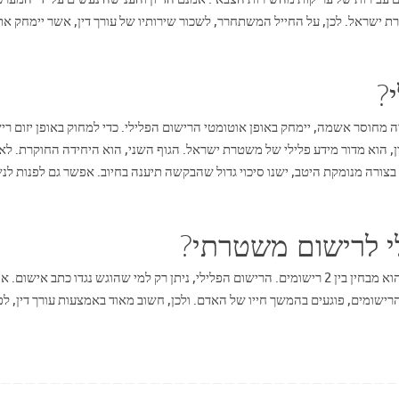
 ישראל. לכן, על החייל המשתחרר, לשכור שירותיו של עורך דין, אשר יימחק את
?
חוסר אשמה, יימחק באופן אוטומטי הרישום הפלילי. כדי למחוק באופן יזום רי
ל. הגוף הראשון, הוא מדור מידע פלילי של משטרת ישראל. הגוף השני, הוא היחידה החוקרת. לא
בצורה מנומקת היטב, ישנו סיכוי גדול שהבקשה תיענה בחיוב. אפשר גם לפנות לנ
י לרישום משטרתי?
כאשר עורך דין פלילי בא לנקות את שמו הטוב של האזרח, הוא מבחין בין 2 רישומים. הרישום הפלילי, ניתן רק למי שהוגש נגדו כתב אישום
זומן אי פעם לחקירה, יש רישום משטרתי. 2 סוגי הרישומים, פוגעים בהמשך חייו של האדם. ולכן, חשוב מאוד באמצעות עורך דין, 