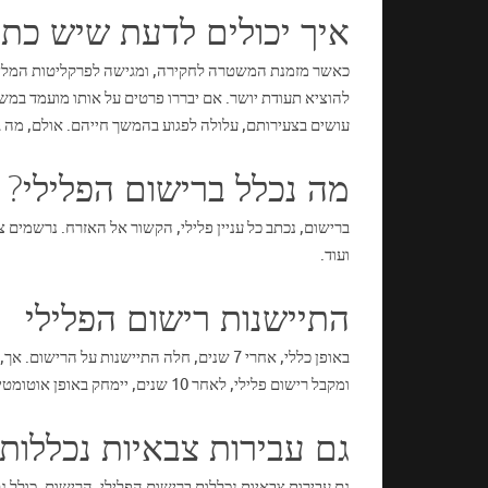
איך יכולים לדעת שיש כתם
כאשר מזמנת המשטרה לחקירה, ומגישה לפרקליטות המלצה
להוציא תעודת יושר. אם יבררו פרטים על אותו מועמד במש
עושים בצעירותם, עלולה לפגוע בהמשך חייהם. אולם, מה ב
מה נכלל ברישום הפלילי?
ברישום, נכתב כל עניין פלילי, הקשור אל האזרח. נרשמי
ועוד.
התיישנות רישום הפלילי
ומקבל רישום פלילי, לאחר 10 שנים, יימחק באופן אוטומטי הרישום. כאשר ניתן גזר דין ללא הרשעה, הרישום יימחק לאחר 5 שנים.
גם עבירות צבאיות נכללות
גם עבירות צבאיות נכללות ברישום הפלילי. הרישום, כולל 