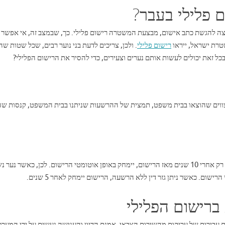
 פלילי בעבר?
 להגשת כתב אישום, מבצעת המשטרה רישום פלילי. כך, שבמצב זה, אי אפשר
טרת ישראל, ייראו
רישום פלילי
. ולכן, צריכים לדעת בני נוער רבים, שכל שטות שה
כל זאת יכולים לעשות אותם נערים וצעירים, כדי להסיר את הרישום הפלילי?
ם צווים שהוצאו בבית משפט, תמצית של ההרשעות שניתנו בבית המשפט, קנסות שה
באופן כללי, אחרי 7 שנים, חלה התיישנות על הרישום. אך, רק אחרי 10 שנים מאז הרישום, יימחק באופן אוטומטי הרישום. לכן, כאשר נ
 ברישום הפלילי
גם עבירות של עריקות מהשירות הצבאי. אמנם הדיון והענישה נעשים על ידי המער