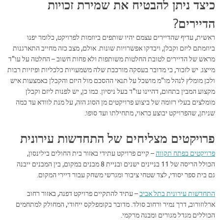
כיצד ניתן להבטיח את שמירת זכויות
הדיירים?
ראשית, עדיף שהדיירים עצמם יהיו שותפים ביוזמות לפרויקט, כלומר יפנו
ביוזמתם ליזם וקבלן, ויבדקו אפשרויות שונות. אולם, מצב כזה מחייב התארגנות
מראש של הדיירים לטובת החלטות משותפות ולא פחות חשוב – החלטה על עו"ד
מייצג. יש לזכור, כי מדובר בעסקה מורכבת שלה משמעויות כלכליות ופיזיות רבות
ולכן מומלץ לנהל מו"מ מושכל על תנאי ההסכם מול היזם והקבלן באמצעות איש
מקצוע המבין בתחום, דהיינו עו"ד בעל ניסיון. כמו כן, יש לפנות ליזם וקבלן
מומלצים בעלי רזומה של ביצוע פרויקטים מן הסוג הזה, על מנת לוודא עד כמה
שניתן, שהפרויקט יבוצע כראוי, מתחילתו ועד סופו.
פרויקטים מצליחים של התחדשות עירונית
פרויקטים בפתח תקווה
– קיים פרויקט עתידי באזור בית החולים בילינסון,
הכולל הריסה של 11 בניינים ישנים ובניית 8 מבנים במקום, בין המבנים ייבנה
גם בית ספר יסודי, לצד שטחי ציבור ומגרשי משחק עבור דיירי המקום.
התחדשות עירונית בתל אביב
– עתיד להתקיים פרויקט דפנה, באזור רחוב
ארלוזורוב, דרך נמיר ורחוב סולד. מדובר בקומפלקס ייחודי, המחולק למתחמים
הכוללים מגדל מגורים ומבנה מרקמי. ​