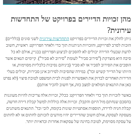
מהן זכויות הדיירים בפרויקט של התחדשות
עירונית?
ניתן לחלק את זכויות הדיירים בפרויקט
התחדשות עירונית
לשני סוגים (כלליים):
הזכות לסרב לפרויקט, והזכויות הניתנות תוך כדי ולאחר הפרויקט. ראשית, חשוב
לדעת שבעלי הדירה יכולים לא להסכים לביצוע הפרויקט בבניין, אולם לא כל
סיבה היא מוצדקת ("סירוב סביר" לעומת "סירוב לא סביר"). קיימים תנאים אשר
הופכים את הסירוב לסביר או לא סביר (ביניהם נסיבות כלכליות מסוימות, או
היותו של הדייר קשיש וכד'). במידה שהסיבות לסירוב אינן סבירות, יכולים בעלי
הדירות האחרים לבדוק את האפשרות לפנות לבית המשפט לטובת פיצוי (לא נפרט
כאן את התנאים המלאים למצב כזה, אך חשוב להכיר אותם).
באשר לזכויות תוך כדי ולאחר הפרויקט: ככלל, זכויות אלה צריכות להיות מעוגנות
בהסכם שנחתם מול היזם והקבלן. זכויות אלה כוללות למשל קבלת דירה חדשה,
קבלת חניה לדירה, תוספות אסתטיות שונות בקומה, לובי וכד'. התנאים משתנים
מעסקה לעסקה, אולם חשוב שהדיירים יהיו מודעים לזכותם לחתום או לא לחתום
על עסקה מסוימת, לטובת בחינה של עסקאות אחרות וכדאיות יותר.