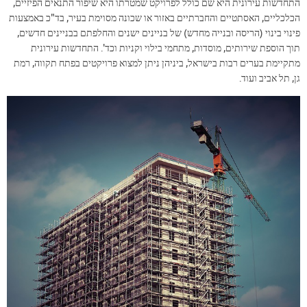
התחדשות עירונית היא שם כולל לפרויקט שמטרתו היא שיפור התנאים הפיזיים,
הכלכליים, האסתטיים והחברתיים באזור או שכונה מסוימת בעיר, בד"כ באמצעות
פינוי בינוי (הריסה ובנייה מחדש) של בניינים ישנים והחלפתם בבניינים חדשים,
תוך הוספת שירותים, מוסדות, מתחמי בילוי וקניות וכד'. התחדשות עירונית
מתקיימת בערים רבות בישראל, ביניהן ניתן למצוא פרויקטים בפתח תקווה, רמת
גן, תל אביב ועוד.