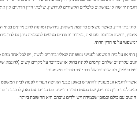
וגמת ירושה או בנושאים כלכליים הקשורים לגירושין, שלבתי הדין הדתיים אין את
י בתי הדין. כאשר נושאים כדוגמת נישואין, גירושין ומזונות לרוב נידונים בבתי הד
ימוץ, ירושה וכדומה. עם זאת, במידה והצדדים מגיעים להסכמה ניתן גם לדון ביר
משפטי על פי הדין הדתי.
דין דתי או על בית המשפט לענייני משפחה שאליו בוחרים לגשת, יש לכל אחד מהם 
נים עקרוניים שלהם קיימים לקונה בחוק או שמדובר על מקרים קשים (לדוגמא של
ט העליון, מה שבסופו של דבר יוצר תקדים משמעותי.
כאשר לדוגמא זוג מעוניין להתגרש באופן טבעי האישה תעדיף לפנות לבית המשפט
גיע לבתי הדין הדתיים, שם כמעט תמיד הדיינים הם גברים. עם זאת, לרוב בתי הדין
הוגנים עם כולם וכמובן שבמידה ויש ילדים טובתם היא החשובה ביותר.