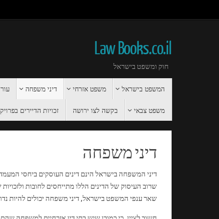
Law Books.co.il
חוק ומשפט בישראל
המשפט בישראל
משפט אזרחי
דיני משפחה
עורך
משפט צבאי
בקשה לצו ירושה
זכויות הדיירים בפרויקט 
דיני משפחה
דיני המשפחה בישראל הינם דינים העוסקים ביחסי המעמד הא
שרוב העיסוק של הדינים הללו מתייחסים לחובות ולזכויו
שאר ענפי המשפט בישראל, דיני משפחה יכולים להיות נדונ
חשוב לציין, כי כמובן שיש בתי דין אזרחיים למשפחה שהם