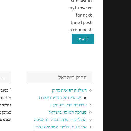
site URL in
my browser
for next
time I post
a comment.
החוק בישראל
…
רשלנות רפואית בחוק
" כמוב
שומרים על הזכויות שלכם
מערכת 
עקרונות הדין והעונשין
נחשבת 
מערכת המיסוי בישראל
כמובן 
הוצל"פ – רשות הגבייה והאכיפה
שמאפיי
איפה ניתן ללמוד משפטים בארץ